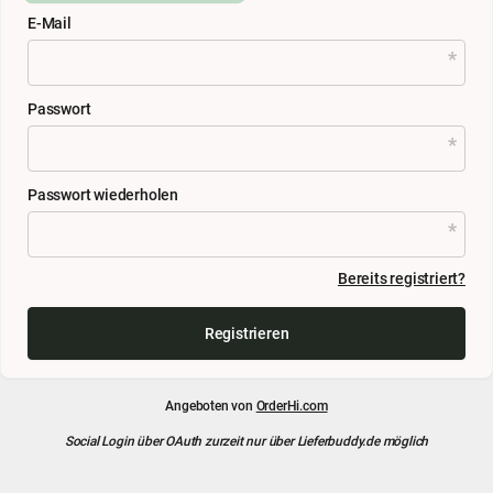
E-Mail
Passwort
Passwort wiederholen
Bereits registriert?
Registrieren
Angeboten von
OrderHi.com
Social Login über OAuth zurzeit nur über Lieferbuddy.de möglich