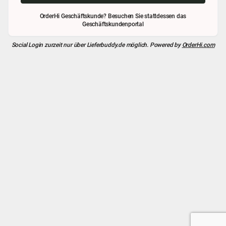
OrderHi Geschäftskunde? Besuchen Sie stattdessen das
Geschäftskundenportal
Social Login zurzeit nur über
Lieferbuddy.de
möglich. Powered by
OrderHi.com