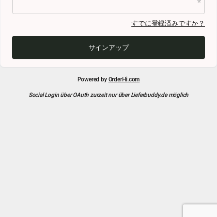
すでに登録済みですか？
サインアップ
Powered by
OrderHi.com
Social Login über OAuth zurzeit nur über Lieferbuddy.de möglich